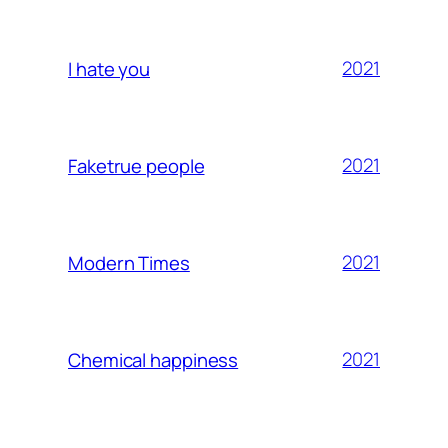
2021
I hate you
2021
Faketrue people
2021
Modern Times
2021
Chemical happiness