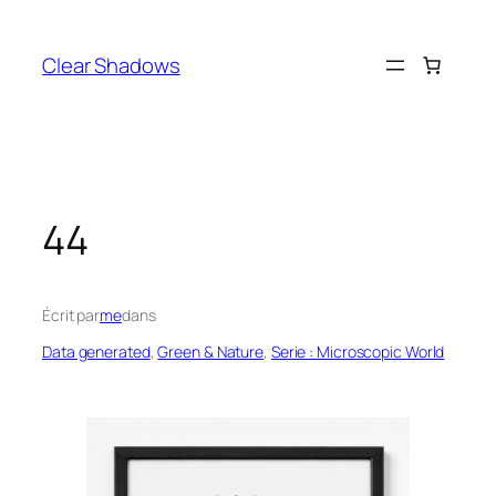
Aller
au
Clear Shadows
contenu
44
Écrit par
me
dans
Data generated
, 
Green & Nature
, 
Serie : Microscopic World