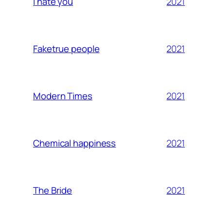
2021
I hate you
2021
Faketrue people
2021
Modern Times
2021
Chemical happiness
2021
The Bride