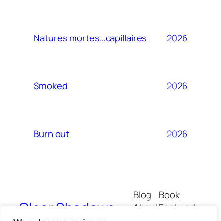
2026
Natures mortes…capillaires
2026
Smoked
2026
Burn out
Blog
Book
Clear Shadows
About
Featured
Buy
All