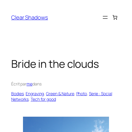
Aller
au
Clear Shadows
contenu
Bride in the clouds
Écrit par
me
dans
Bodies
, 
Engraving
, 
Green & Nature
, 
Photo
, 
Serie : Social
Networks
, 
Tech for good