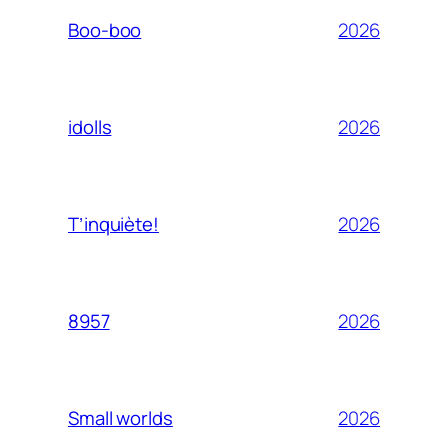
2026
Boo-boo
2026
idolls
2026
T’inquiète!
2026
8957
2026
Small worlds