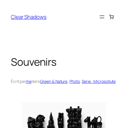
Aller
au
Clear Shadows
contenu
Souvenirs
Écrit par
me
dans
Green & Nature
, 
Photo
, 
Serie : Micropollute