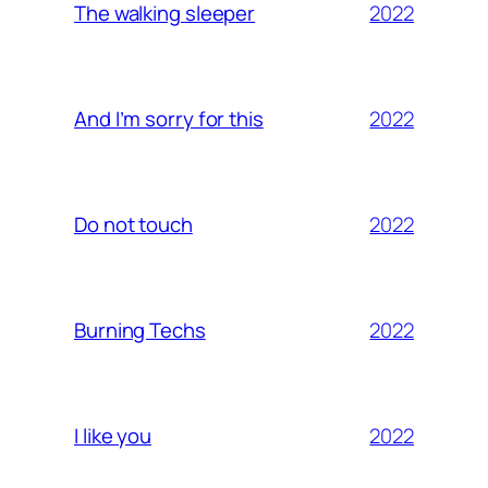
2022
The walking sleeper
2022
And I’m sorry for this
2022
Do not touch
2022
Burning Techs
2022
I like you