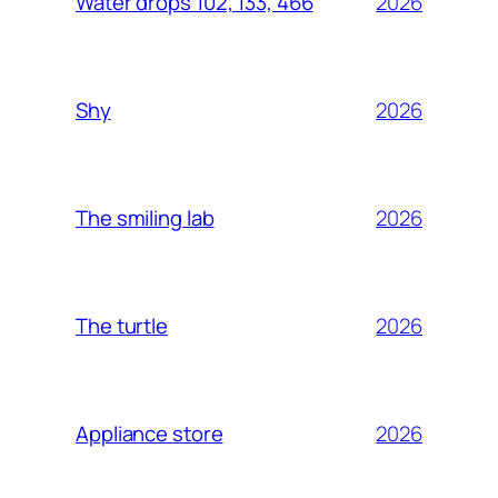
2026
Water drops 102, 133, 466
2026
Shy
2026
The smiling lab
2026
The turtle
2026
Appliance store