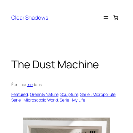
Aller
au
Clear Shadows
contenu
The Dust Machine
Écrit par
me
dans
Featured
, 
Green & Nature
, 
Sculpture
, 
Serie : Micropollute
, 
Serie : Microscopic World
, 
Serie : My Life