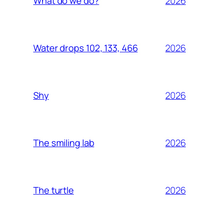
2026
What do we do?
2026
Water drops 102, 133, 466
2026
Shy
2026
The smiling lab
2026
The turtle