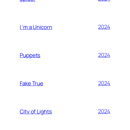
2024
I ‘m a Unicorn
2024
Puppets
2024
Fake True
2024
City of Lights