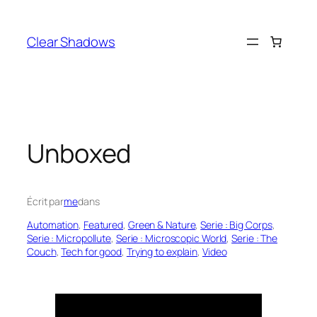
Aller
au
Clear Shadows
contenu
Unboxed
Écrit par
me
dans
Automation
, 
Featured
, 
Green & Nature
, 
Serie : Big Corps
, 
Serie : Micropollute
, 
Serie : Microscopic World
, 
Serie : The
Couch
, 
Tech for good
, 
Trying to explain
, 
Video