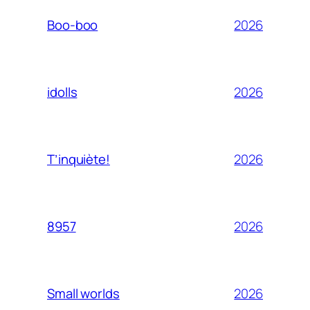
2026
Boo-boo
2026
idolls
2026
T’inquiète!
2026
8957
2026
Small worlds