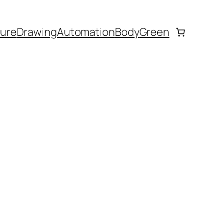
ture
Drawing
Automation
Body
Green