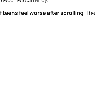
k becomes currency.
f teens feel worse after scrolling
. The
.