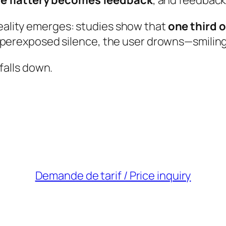
e flattery becomes feedback
, and feedbac
reality emerges: studies show that
one third o
s hyperexposed silence, the user drowns—smiling
 falls down.
Demande de tarif / Price inquiry