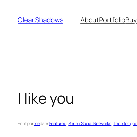
Aller
au
Clear Shadows
About
Portfolio
Buy
contenu
I like you
Écrit par
me
dans
Featured
, 
Serie : Social Networks
, 
Tech for go