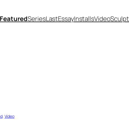
Featured
Series
Last
Essay
Installs
Video
Sculp
od
, 
Video