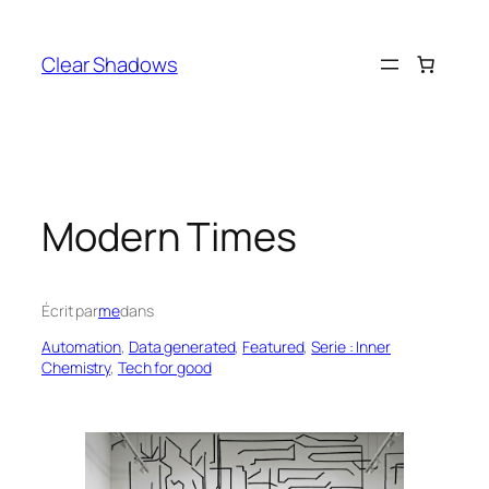
Aller
au
Clear Shadows
contenu
Modern Times
Écrit par
me
dans
Automation
, 
Data generated
, 
Featured
, 
Serie : Inner
Chemistry
, 
Tech for good