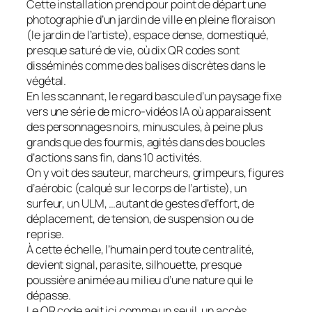
Cette installation prend pour point de départ une
photographie d’un jardin de ville en pleine floraison
(le jardin de l’artiste), espace dense, domestiqué,
presque saturé de vie, où dix QR codes sont
disséminés comme des balises discrètes dans le
végétal.
En les scannant, le regard bascule d’un paysage fixe
vers une série de micro-vidéos IA où apparaissent
des personnages noirs, minuscules, à peine plus
grands que des fourmis, agités dans des boucles
d’actions sans fin, dans 10 activités.
On y voit des sauteur, marcheurs, grimpeurs, figures
d’aérobic (calqué sur le corps de l’artiste), un
surfeur, un ULM, …autant de gestes d’effort, de
déplacement, de tension, de suspension ou de
reprise.
À cette échelle, l’humain perd toute centralité,
devient signal, parasite, silhouette, presque
poussière animée au milieu d’une nature qui le
dépasse.
Le QR code agit ici comme un seuil, un accès