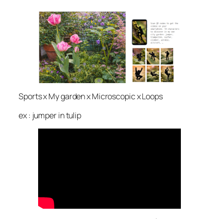
Sports x My garden x Microscopic x Loops
ex : jumper in tulip