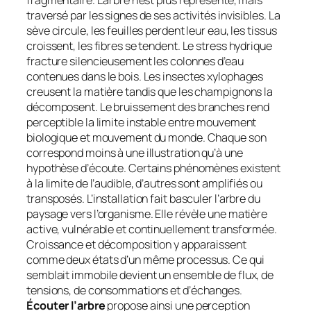
fragmentaire. L’arbre n’est plus représenté, mais
traversé par les signes de ses activités invisibles. La
sève circule, les feuilles perdent leur eau, les tissus
croissent, les fibres se tendent. Le stress hydrique
fracture silencieusement les colonnes d’eau
contenues dans le bois. Les insectes xylophages
creusent la matière tandis que les champignons la
décomposent. Le bruissement des branches rend
perceptible la limite instable entre mouvement
biologique et mouvement du monde. Chaque son
correspond moins à une illustration qu’à une
hypothèse d’écoute. Certains phénomènes existent
à la limite de l’audible, d’autres sont amplifiés ou
transposés. L’installation fait basculer l’arbre du
paysage vers l’organisme. Elle révèle une matière
active, vulnérable et continuellement transformée.
Croissance et décomposition y apparaissent
comme deux états d’un même processus. Ce qui
semblait immobile devient un ensemble de flux, de
tensions, de consommations et d’échanges.
Écouter l’arbre
propose ainsi une perception