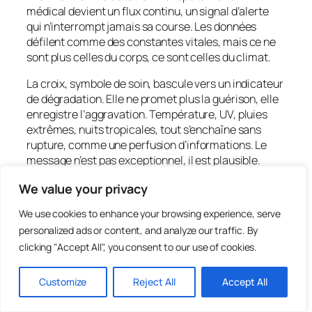
médical devient un flux continu, un signal d’alerte
qui n’interrompt jamais sa course. Les données
défilent comme des constantes vitales, mais ce ne
sont plus celles du corps, ce sont celles du climat.
La croix, symbole de soin, bascule vers un indicateur
de dégradation. Elle ne promet plus la guérison, elle
enregistre l’aggravation. Température, UV, pluies
extrêmes, nuits tropicales, tout s’enchaîne sans
rupture, comme une perfusion d’informations. Le
message n’est pas exceptionnel, il est plausible.
C’est précisément là que réside la tension.
We value your privacy
Rien n’explose, rien ne dramatise. Tout est déjà là.
We use cookies to enhance your browsing experience, serve
Une normalité altérée, intégrée, acceptée. Le
personalized ads or content, and analyze our traffic. By
dispositif reprend les codes urbains familiers, ceux
clicking "Accept All", you consent to our use of cookies.
que l’on ne regarde plus. Il s’insère dans le quotidien
sans résistance. Il informe comme on annonce une
météo, mais cette météo ne relève plus du cycle
Customize
Reject All
Accept All
naturel.