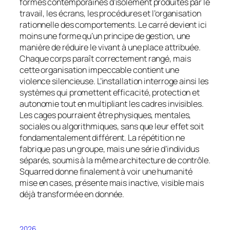
formes contemporaines d’isolement produites par le
travail, les écrans, les procédures et l’organisation
rationnelle des comportements. Le carré devient ici
moins une forme qu’un principe de gestion, une
manière de réduire le vivant à une place attribuée.
Chaque corps paraît correctement rangé, mais
cette organisation impeccable contient une
violence silencieuse. L’installation interroge ainsi les
systèmes qui promettent efficacité, protection et
autonomie tout en multipliant les cadres invisibles.
Les cages pourraient être physiques, mentales,
sociales ou algorithmiques, sans que leur effet soit
fondamentalement différent. La répétition ne
fabrique pas un groupe, mais une série d’individus
séparés, soumis à la même architecture de contrôle.
Squarred
donne finalement à voir une humanité
mise en cases, présente mais inactive, visible mais
déjà transformée en donnée.
2026