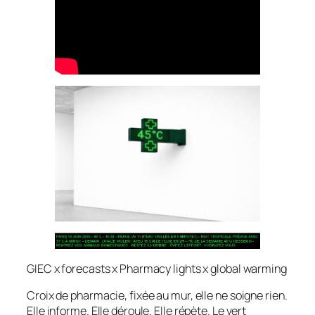
GIEC x forecasts x Pharmacy lights x global warming
Croix de pharmacie, fixée au mur, elle ne soigne rien.
Elle informe. Elle déroule. Elle répète. Le vert