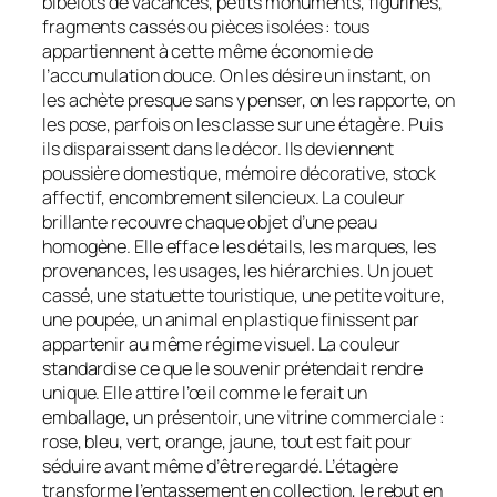
bibelots de vacances, petits monuments, figurines,
fragments cassés ou pièces isolées : tous
appartiennent à cette même économie de
l’accumulation douce. On les désire un instant, on
les achète presque sans y penser, on les rapporte, on
les pose, parfois on les classe sur une étagère. Puis
ils disparaissent dans le décor. Ils deviennent
poussière domestique, mémoire décorative, stock
affectif, encombrement silencieux. La couleur
brillante recouvre chaque objet d’une peau
homogène. Elle efface les détails, les marques, les
provenances, les usages, les hiérarchies. Un jouet
cassé, une statuette touristique, une petite voiture,
une poupée, un animal en plastique finissent par
appartenir au même régime visuel. La couleur
standardise ce que le souvenir prétendait rendre
unique. Elle attire l’œil comme le ferait un
emballage, un présentoir, une vitrine commerciale :
rose, bleu, vert, orange, jaune, tout est fait pour
séduire avant même d’être regardé. L’étagère
transforme l’entassement en collection, le rebut en