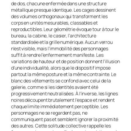
de dos, chacune enfermée dans une structure
métallique presque identique. Les cages dessinent
des volumes orthogonaux qui transforment les
corps en unités mesurables, classables et
reproductibles. Leur géométrie évoque tour à tour le
bureau, la cabine, le casier, l’architecture
standardisée et la grille numérique. Aucun verrou
n’est visible, mais l’immobilité des personnages
suffit à rendre l’enfermement manifeste. Les
variations de hauteur et de position donnent l’illusion
d’une individualité, alors que le dispositif impose
partout la même posture et la même contrainte. Le
blanc des vêtements se confond avec celui de la
galerie, comme si les identités avaient été
progressivement neutralisées. À l’inverse, les lignes
noires découpent brutalement l’espace et rendent
chaque limite immédiatement perceptible. Les
personnages ne se regardent pas, ne
communiquent pas et semblent ignorer la proximité
des autres. Cette solitude collective rappelle les