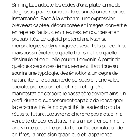
Smiling Lab adopte les codes d’une plateforme de
diagnostic pour soumettre le sourire à une expertise
instantanée. Face à la webcam, une expression
brève est captée, décomposée en images, convertie
en repères faciaux, en mesures, en courbes et en
probabilités. Le logiciel prétend analyser sa
morphologie, sa dynamique et ses effets perceptifs,
mais aussi révéler ce qu’elle transmet, ce qu’elle
dissimule et ce qu’elle pourrait devenir. À partir de
quelques secondes de mouvement, il attribue au
sourire une typologie, des émotions, un degré de
naturalité, une capacité de persuasion, une valeur
sociale, professionnelle et marketing. Une
manifestation corporelle passagère devient ainsi un
profil durable, supposément capable de renseigner
la personnalité, l’employabilité, le leadership ou la
réussite future. L’œuvre ne cherche pas à établir la
véracité de ces résultats, mais à montrer comment
une vérité peut être produite par l’accumulation de
chiffres, la précision graphique et l’apparence