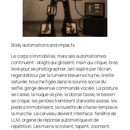
Body automations and impacts
Le corps s’immobilise, mais ses automatismes
continuent : doigts qui glissent, main qui clique, bras
levé pour se photographier, œil aspiré par l’écran,
regard ébloui par la lumière bleue nocturne, oreille
saturée, bouche figée dans le sourire social du
selfie, gorge devenue commande vocale. La posture
se casse, la nuque se plie, le dos se tasse, le bassin
se crispe, les jambes tremblent d’anxiété assise, les
pieds s’immobilisent, la roulette de chaise remplace
la marche. Le cerveau devient interface, fenêtre de
LLM, organe de réponse automatique et de
répétition. Les mains scrollent, tapent, zooment,