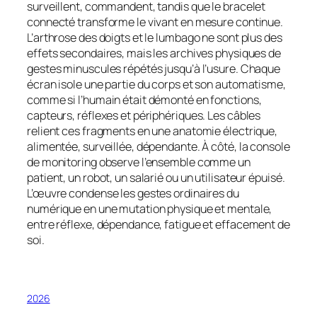
surveillent, commandent, tandis que le bracelet
connecté transforme le vivant en mesure continue.
L’arthrose des doigts et le lumbago ne sont plus des
effets secondaires, mais les archives physiques de
gestes minuscules répétés jusqu’à l’usure. Chaque
écran isole une partie du corps et son automatisme,
comme si l’humain était démonté en fonctions,
capteurs, réflexes et périphériques. Les câbles
relient ces fragments en une anatomie électrique,
alimentée, surveillée, dépendante. À côté, la console
de monitoring observe l’ensemble comme un
patient, un robot, un salarié ou un utilisateur épuisé.
L’œuvre condense les gestes ordinaires du
numérique en une mutation physique et mentale,
entre réflexe, dépendance, fatigue et effacement de
soi.
2026