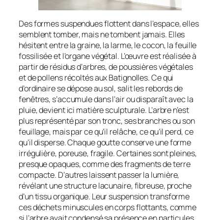
Des formes suspendues flottent dans l’espace, elles
semblent tomber, mais ne tombent jamais. Elles
hésitent entre la graine, la larme, le cocon, la feuille
fossilisée et l’organe végétal. L’œuvre est réalisée à
partir de résidus d’arbres, de poussières végétales
et de pollens récoltés aux Batignolles. Ce qui
d’ordinaire se dépose au sol, salit les rebords de
fenêtres, s’accumule dans l’air ou disparaît avec la
pluie, devient ici matière sculpturale. L’arbre n’est
plus représenté par son tronc, ses branches ou son
feuillage, mais par ce qu’il relâche, ce qu’il perd, ce
qu’il disperse. Chaque goutte conserve une forme
irrégulière, poreuse, fragile. Certaines sont pleines,
presque opaques, comme des fragments de terre
compacte. D’autres laissent passer la lumière,
révélant une structure lacunaire, fibreuse, proche
d’un tissu organique. Leur suspension transforme
ces déchets minuscules en corps flottants, comme
si l’arbre avait condensé sa présence en particules.