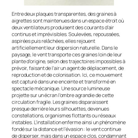
Entre deux plaques transparentes, des graines à
aigrettes sont maintenues dans un espace étroit où
deux ventilateurs produisent des courants d’air
continus et imprévisibles. Soulevées, repoussées,
aspirées puis relâchées, elles rejouent
artificiellement leur dispersion naturelle. Dans le
paysage, le vent transporte ces graines loin de leur
plante d’origine, selon des trajectoires impossibles à
prévoir, faisant de l’air un agent de déplacement, de
reproduction et de colonisation. Ici, ce mouvement
est capturé dans une enceinte et transformé en
spectacle mécanique. Une source lumineuse
projette sur un écran l’ombre agrandie de cette
circulation fragile. Les graines disparaissent
presque derrière leurs silhouettes, devenues
constellations, organismes flottants ou réseaux
instables. L’installation enferme ainsi un phénomène
fondé sur la distance et l’évasion : le vent continue
de disperser, mais dans un espace clos, condamnant