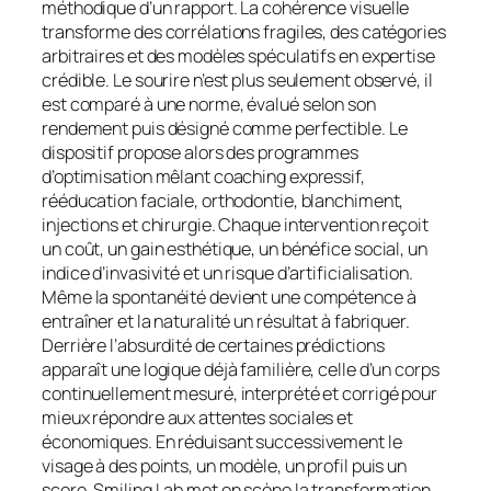
méthodique d’un rapport. La cohérence visuelle
transforme des corrélations fragiles, des catégories
arbitraires et des modèles spéculatifs en expertise
crédible. Le sourire n’est plus seulement observé, il
est comparé à une norme, évalué selon son
rendement puis désigné comme perfectible. Le
dispositif propose alors des programmes
d’optimisation mêlant coaching expressif,
rééducation faciale, orthodontie, blanchiment,
injections et chirurgie. Chaque intervention reçoit
un coût, un gain esthétique, un bénéfice social, un
indice d’invasivité et un risque d’artificialisation.
Même la spontanéité devient une compétence à
entraîner et la naturalité un résultat à fabriquer.
Derrière l’absurdité de certaines prédictions
apparaît une logique déjà familière, celle d’un corps
continuellement mesuré, interprété et corrigé pour
mieux répondre aux attentes sociales et
économiques. En réduisant successivement le
visage à des points, un modèle, un profil puis un
score, Smiling Lab met en scène la transformation