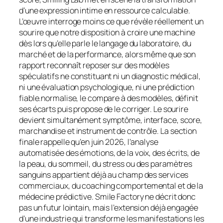
d’une expression intime en ressource calculable.
L’œuvre interroge moins ce que révèle réellement un
sourire que notre disposition à croire une machine
dès lors qu’elle parle le langage du laboratoire, du
marché et de la performance, alors même que son
rapport reconnaît reposer sur des modèles
spéculatifs ne constituant ni un diagnostic médical,
ni une évaluation psychologique, ni une prédiction
fiable.normalise, le compare à des modèles, définit
ses écarts puis propose de le corriger. Le sourire
devient simultanément symptôme, interface, score,
marchandise et instrument de contrôle. La section
finale rappelle qu’en juin 2026, l’analyse
automatisée des émotions, de la voix, des écrits, de
la peau, du sommeil, du stress ou des paramètres
sanguins appartient déjà au champ des services
commerciaux, du coaching comportemental et de la
médecine prédictive. Smile Factory ne décrit donc
pas un futur lointain, mais l’extension déjà engagée
d’une industrie qui transforme les manifestations les