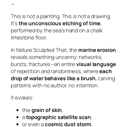
—
This is not a painting. This is not a drawing.
It’s
the unconscious etching of time
,
performed by the sea’s hand on a chalk
limestone floor.
In
Nature Sculpted That
, the
marine erosion
reveals something uncanny: networks,
bursts, fractures—an entire
visual language
of repetition and randomness, where
each
drop of water behaves like a brush
, carving
patterns with no author, no intention.
It evokes:
the
grain of skin
,
a
topographic satellite scan
,
or even a
cosmic dust storm
.