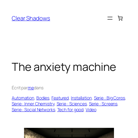
Aller
au
Clear Shadows
contenu
The anxiety machine
Écrit par
me
dans
Automation
, 
Bodies
, 
Featured
, 
Installation
, 
Serie : Big Corps
, 
Serie : Inner Chemistry
, 
Serie : Sciences
, 
Serie : Screens
, 
Serie : Social Networks
, 
Tech for good
, 
Video