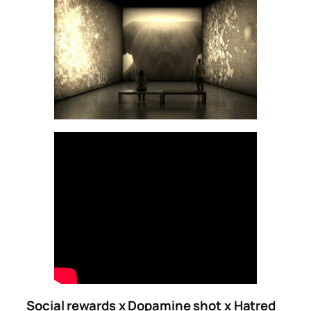
Social rewards x Dopamine shot x Hatred