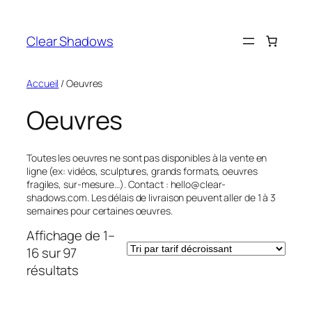
Aller
au
Clear Shadows
contenu
Accueil
/ Oeuvres
Oeuvres
Toutes les oeuvres ne sont pas disponibles à la vente en
ligne (ex: vidéos, sculptures, grands formats, oeuvres
fragiles, sur-mesure…). Contact : hello@clear-
shadows.com. Les délais de livraison peuvent aller de 1 à 3
semaines pour certaines oeuvres.
Affichage de 1–
16 sur 97
Trié
résultats
par
prix