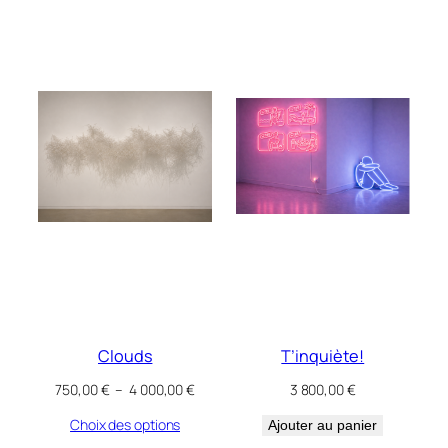
décroissant
Clouds
T’inquiète!
P
750,00
€
–
4 000,00
€
3 800,00
€
l
Choix des options
a
Ajouter au panier
g