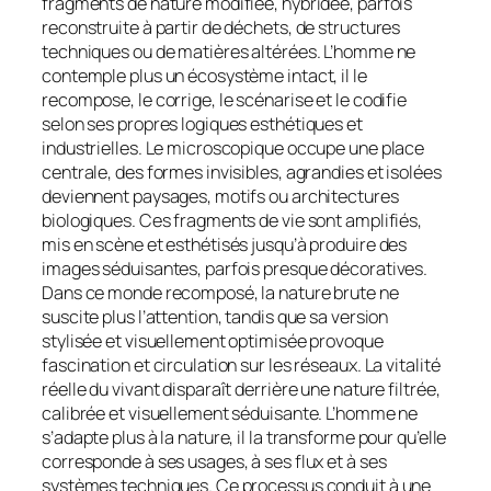
fragments de nature modifiée, hybridée, parfois
reconstruite à partir de déchets, de structures
techniques ou de matières altérées. L’homme ne
contemple plus un écosystème intact, il le
recompose, le corrige, le scénarise et le codifie
selon ses propres logiques esthétiques et
industrielles. Le microscopique occupe une place
centrale, des formes invisibles, agrandies et isolées
deviennent paysages, motifs ou architectures
biologiques. Ces fragments de vie sont amplifiés,
mis en scène et esthétisés jusqu’à produire des
images séduisantes, parfois presque décoratives.
Dans ce monde recomposé, la nature brute ne
suscite plus l’attention, tandis que sa version
stylisée et visuellement optimisée provoque
fascination et circulation sur les réseaux. La vitalité
réelle du vivant disparaît derrière une nature filtrée,
calibrée et visuellement séduisante. L’homme ne
s’adapte plus à la nature, il la transforme pour qu’elle
corresponde à ses usages, à ses flux et à ses
systèmes techniques. Ce processus conduit à une