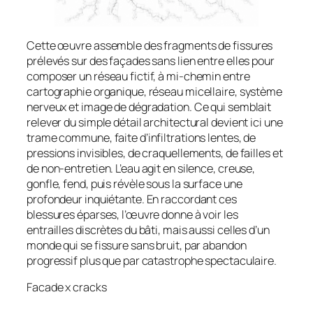
Cette œuvre assemble des fragments de fissures
prélevés sur des façades sans lien entre elles pour
composer un réseau fictif, à mi-chemin entre
cartographie organique, réseau micellaire, système
nerveux et image de dégradation. Ce qui semblait
relever du simple détail architectural devient ici une
trame commune, faite d’infiltrations lentes, de
pressions invisibles, de craquellements, de failles et
de non-entretien. L’eau agit en silence, creuse,
gonfle, fend, puis révèle sous la surface une
profondeur inquiétante. En raccordant ces
blessures éparses, l’œuvre donne à voir les
entrailles discrètes du bâti, mais aussi celles d’un
monde qui se fissure sans bruit, par abandon
progressif plus que par catastrophe spectaculaire.
Facade x cracks