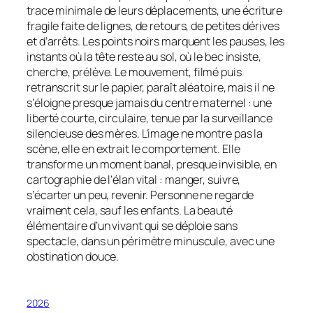
trace minimale de leurs déplacements, une écriture
fragile faite de lignes, de retours, de petites dérives
et d’arrêts. Les points noirs marquent les pauses, les
instants où la tête reste au sol, où le bec insiste,
cherche, prélève. Le mouvement, filmé puis
retranscrit sur le papier, paraît aléatoire, mais il ne
s’éloigne presque jamais du centre maternel : une
liberté courte, circulaire, tenue par la surveillance
silencieuse des mères. L’image ne montre pas la
scène, elle en extrait le comportement. Elle
transforme un moment banal, presque invisible, en
cartographie de l’élan vital : manger, suivre,
s’écarter un peu, revenir. Personne ne regarde
vraiment cela, sauf les enfants. La beauté
élémentaire d’un vivant qui se déploie sans
spectacle, dans un périmètre minuscule, avec une
obstination douce.
2026