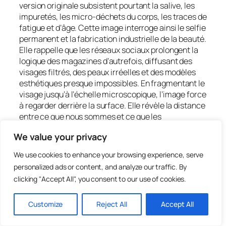
version originale subsistent pourtant la salive, les
impuretés, les micro-déchets du corps, les traces de
fatigue et d’âge. Cette image interroge ainsi le selfie
permanent et la fabrication industrielle de la beauté.
Elle rappelle que les réseaux sociaux prolongent la
logique des magazines d’autrefois, diffusant des
visages filtrés, des peaux irréelles et des modèles
esthétiques presque impossibles. En fragmentant le
visage jusqu’à l’échelle microscopique, l’image force
à regarder derrière la surface. Elle révèle la distance
entre ce que nous sommes et ce que les
plateformes exigent de montrer. Sous les filtres,
We value your privacy
sous les pixels, persiste simplement la matière
humaine, fragile, imparfaite, et pourtant bien plus
We use cookies to enhance your browsing experience, serve
réelle que l’image que nous diffusons.
personalized ads or content, and analyze our traffic. By
clicking "Accept All", you consent to our use of cookies.
2026
Customize
Reject All
Accept All