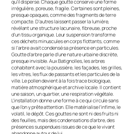
qu’il disperse. Chaque goutte conserve une forme
irrégulière, poreuse, fragile. Certaines sont pleines,
presque opaques, comme des fragments de terre
compacte. D’autres laissent passer la lumière,
révélant une structure lacunaire, fibreuse, proche
d’un tissu organique. Leur suspension transforme
ces déchets minuscules en corps flottants, comme
si l’arbre avait condensé sa présence en particules.
Goutte d’arbre parle d’une nature urbaine discrète,
presque invisible. Aux Batignolles, les arbres
cohabitent avec la poussière, les façades, les grilles,
les vitres, les flux de passants et les particules de la
ville. Le pollen devient à la fois trace biologique,
matière atmosphérique et archive locale. Il contient
une saison, un quartier, une respiration végétale.
L’installation donne une forme à ce qui circule sans
que l’on y prête attention. Elle matérialise l’infime, le
volatil, le dépôt. Ces gouttes ne sont ni des fruits ni
des feuilles, mais des condensations d’arbre, des
présences suspendues issues de ce que le vivant
abandonne autour de lui.