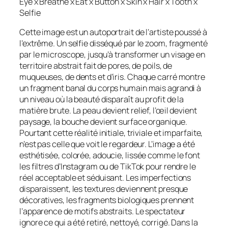
Eye x Breathe x Eat x Button x Skin x Hair x Tooth x
Selfie
Cette image est un autoportrait de l’artiste poussé à
l’extrême. Un selfie disséqué par le zoom, fragmenté
par le microscope, jusqu’à transformer un visage en
territoire abstrait fait de pores, de poils, de
muqueuses, de dents et d’iris. Chaque carré montre
un fragment banal du corps humain mais agrandi à
un niveau où la beauté disparaît au profit de la
matière brute. La peau devient relief, l’œil devient
paysage, la bouche devient surface organique.
Pourtant cette réalité initiale, triviale et imparfaite,
n’est pas celle que voit le regardeur. L’image a été
esthétisée, colorée, adoucie, lissée comme le font
les filtres d’Instagram ou de TikTok pour rendre le
réel acceptable et séduisant. Les imperfections
disparaissent, les textures deviennent presque
décoratives, les fragments biologiques prennent
l’apparence de motifs abstraits. Le spectateur
ignore ce qui a été retiré, nettoyé, corrigé. Dans la