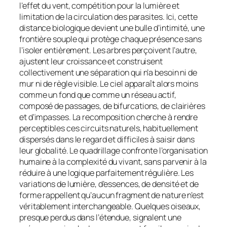
l’effet du vent, compétition pour la lumière et
limitation de la circulation des parasites. Ici, cette
distance biologique devient une bulle d’intimité, une
frontière souple qui protège chaque présence sans
l’isoler entièrement. Les arbres perçoivent l’autre,
ajustent leur croissance et construisent
collectivement une séparation qui n’a besoin ni de
mur ni de règle visible. Le ciel apparaît alors moins
comme un fond que comme un réseau actif,
composé de passages, de bifurcations, de clairières
et d’impasses. La recomposition cherche à rendre
perceptibles ces circuits naturels, habituellement
dispersés dans le regard et difficiles à saisir dans
leur globalité. Le quadrillage confronte l’organisation
humaine à la complexité du vivant, sans parvenir à la
réduire à une logique parfaitement régulière. Les
variations de lumière, d’essences, de densité et de
forme rappellent qu’aucun fragment de nature n’est
véritablement interchangeable. Quelques oiseaux,
presque perdus dans l’étendue, signalent une