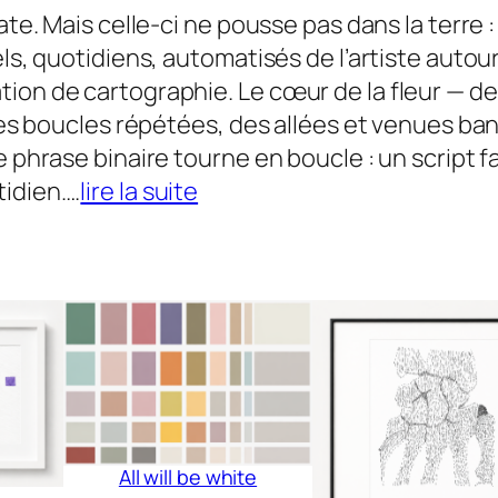
t
r
l
ate. Mais celle-ci ne pousse pas dans la terre :
s
o
els, quotidiens, automatisés de l’artiste auto
w
tion de cartographie. Le cœur de la fleur — d
e
: des boucles répétées, des allées et venues 
r
e phrase binaire tourne en boucle : un script 
s
tidien….
lire la suite
All will be white