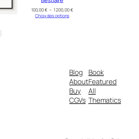
Plage
100,00
€
–
1 200,00
€
de
Choix des options
prix :
100,00 €
à
1
200,00 €
Blog
Book
About
Featured
Buy
All
CGVs
Thematics