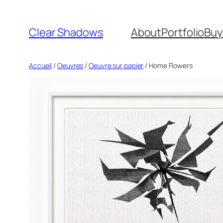
Aller
au
Clear Shadows
About
Portfolio
Buy
contenu
Accueil
/
Oeuvres
/
Oeuvre sur papier
/ Home Flowers