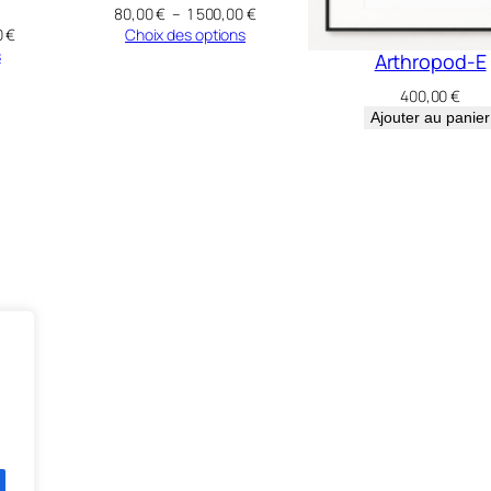
Plage
80,00
€
–
1 500,00
€
de
Plage
Choix des options
0
€
prix :
de
s
Arthropod-E
80,00 €
prix :
à
400,00
€
450,00 €
1
à
Ajouter au panier
500,00 €
1
500,00 €