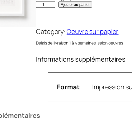
q
Ajouter au panier
u
a
Category:
Oeuvre sur papier
n
t
Délais de livraison 1 à 4 semaines, selon oeuvres
i
t
Informations supplémentaires
é
d
A
e
Format
Impression su
t
V
H
t
a
o
ri
l
m
plémentaires
b
e
e
u
u
F