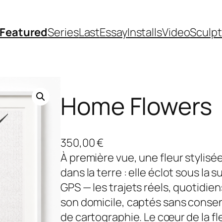
Featured
Series
Last
Essay
Installs
Video
Sculp
Home Flowers
350,00
€
À première vue, une fleur stylisée
dans la terre : elle éclot sous la
GPS — les trajets réels, quotidien
son domicile, captés sans consen
de cartographie. Le cœur de la fl