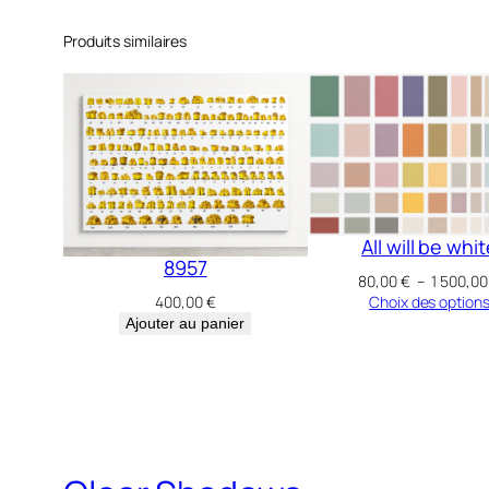
Produits similaires
All will be whi
8957
80,00
€
–
1 500,0
Choix des option
400,00
€
Ajouter au panier