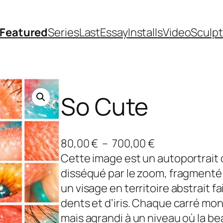
Featured
Series
Last
Essay
Installs
Video
Sculp
So Cute
P
80,00
€
–
700,00
€
l
Cette image est un autoportrait de
a
disséqué par le zoom, fragmenté 
g
un visage en territoire abstrait f
e
dents et d’iris. Chaque carré mo
d
mais agrandi à un niveau où la be