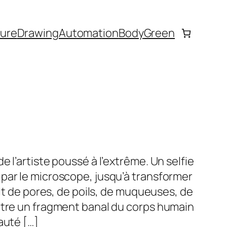
ture
Drawing
Automation
Body
Green
 l’artiste poussé à l’extrême. Un selfie
par le microscope, jusqu’à transformer
ait de pores, de poils, de muqueuses, de
ntre un fragment banal du corps humain
auté […]