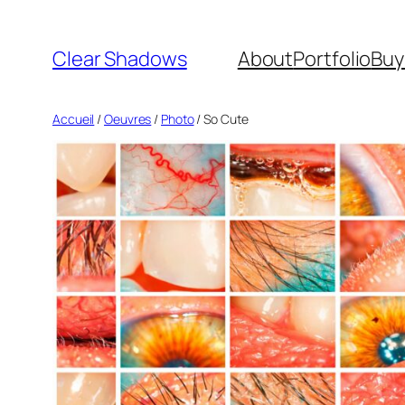
Aller
au
Clear Shadows
About
Portfolio
Buy
contenu
Accueil
/
Oeuvres
/
Photo
/ So Cute