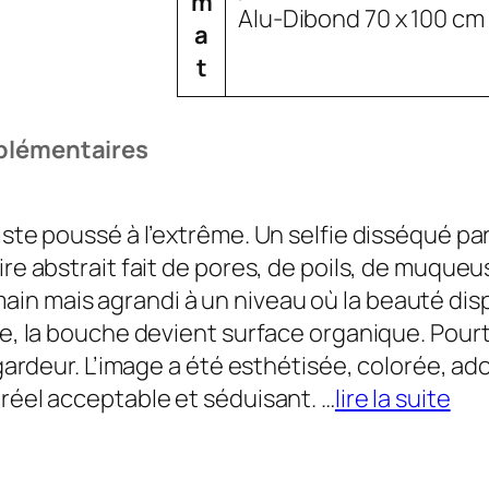
ri
l
m
Alu-Dibond 70 x 100 cm
C
7
b
e
a
u
0
u
u
t
t
0
t
r
e
,
s
plémentaires
0
0
tiste poussé à l’extrême. Un selfie disséqué p
€
ire abstrait fait de pores, de poils, de muqueu
n mais agrandi à un niveau où la beauté dispar
e, la bouche devient surface organique. Pourtant
egardeur. L’image a été esthétisée, colorée, ado
 réel acceptable et séduisant. …
lire la suite