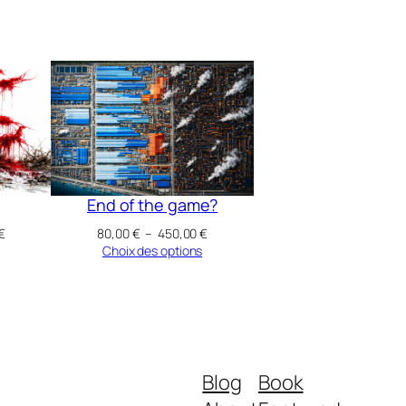
End of the game?
Plage
Plage
€
80,00
€
–
450,00
€
de
de
Choix des options
prix :
prix :
50,00 €
80,00 €
à
à
400,00 €
450,00 €
Blog
Book