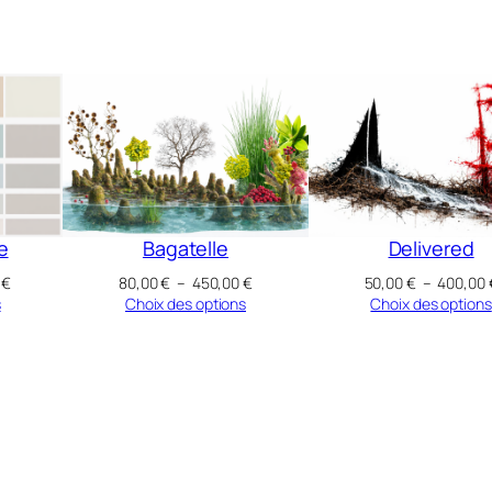
te
Bagatelle
Delivered
Plage
Plage
0
€
80,00
€
–
450,00
€
50,00
€
–
400,00
de
de
s
Choix des options
Choix des options
prix :
prix :
80,00 €
80,00 €
à
à
1
450,00 €
500,00 €