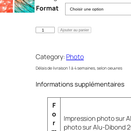
e
Format
p
r
q
i
Ajouter au panier
u
x
a
Category:
Photo
n
:
t
8
Délais de livraison 1 à 4 semaines, selon oeuvres
i
0
t
Informations supplémentaires
,
é
0
d
0
A
F
e
t
V
o
Impression photo sur A
S
€
t
a
r
photo sur Alu-Dibond 2
o
à