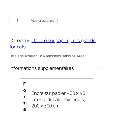
:
5
5
q
Ajouter au panier
0
u
,
a
0
n
Category:
Oeuvre sur papier
, 
Très grands
0
t
formats
i
€
Délais de livraison 1 à 4 semaines, selon oeuvres
t
à
é
1
+
Informations supplémentaires
d
7
e
0
A
F
W
0
t
V
o
i
,
Encre sur papier – 30 x 40
t
a
r
n
0
cm – cadre alu noir inclus,
ri
l
m
t
0
200 x 300 cm
b
e
a
e