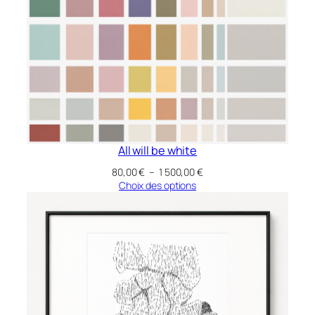
à
1
500,00 €
All will be white
Plage
80,00
€
–
1 500,00
€
de
Choix des options
prix :
80,00 €
à
1
500,00 €