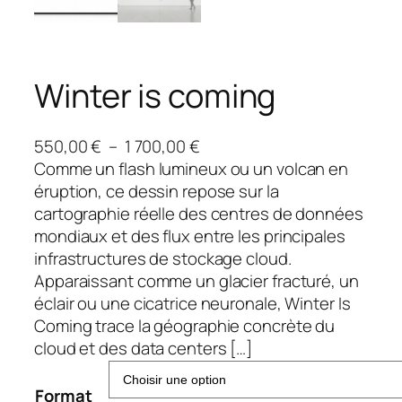
Winter is coming
P
550,00
€
–
1 700,00
€
l
Comme un flash lumineux ou un volcan en
a
éruption, ce dessin repose sur la
g
cartographie réelle des centres de données
e
mondiaux et des flux entre les principales
d
infrastructures de stockage cloud.
e
Apparaissant comme un glacier fracturé, un
p
éclair ou une cicatrice neuronale, Winter Is
r
Coming trace la géographie concrète du
i
cloud et des data centers […]
x
Format