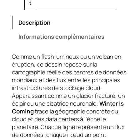
u
u
t
r
€
t
r
i
s
s
Description
c
o
Informations complémentaires
m
i
Comme un flash lumineux ou un volcan en
n
éruption, ce dessin repose sur la
g
cartographie réelle des centres de données
mondiaux et des flux entre les principales
infrastructures de stockage cloud.
Apparaissant comme un glacier fracturé, un
éclair ou une cicatrice neuronale,
Winter Is
Coming
trace la géographie concrète du
cloud et des data centers à l’échelle
planétaire. Chaque ligne représente un flux
de données, chaque nœud un point