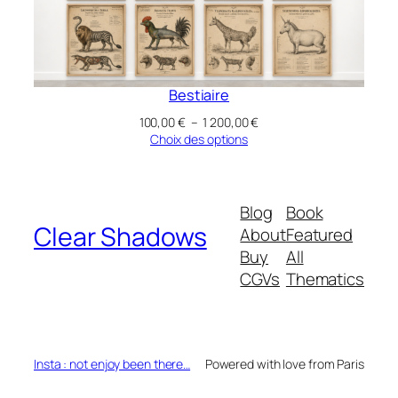
Bestiaire
Plage
100,00
€
–
1 200,00
€
de
Choix des options
prix :
100,00 €
à
1
Blog
Book
200,00 €
Clear Shadows
About
Featured
Buy
All
CGVs
Thematics
Insta : not enjoy been there…
Powered with love from Paris