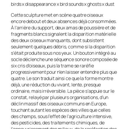
birds x disappearance x bird sounds x ghosts x dust
Cette sculpture met en scène quatre oiseaux
encore debout et deux absences déjà consommées.
À l’arrière du support, deux amas de poussière et de
fragments blancs signalent la disparition matérielle
des deux oiseaux manquants, dont subsistent
seulement quelques débris, comme si la disparition
s’était produite sous nos yeux. Un bouton intégré au
socle déclenche une séquence sonore composée de
six cris d’oiseaux, puis la trame se raréfie
progressivement pour n’en laisser entendre plus que
quatre. Le son traduit ainsi ce que la forme montre
déjà, une réduction du vivant, lente, presque
ordinaire, mais irréversible. La pièce s’appuie sur le
constat, relayé par plusieurs organisations, d’un
déclin massif des oiseaux communs en Europe,
touchant autant les espèces des villes que celles
des champs, sous l’effet de l’agriculture intensive,
des pesticides, des traitements chimiques, de