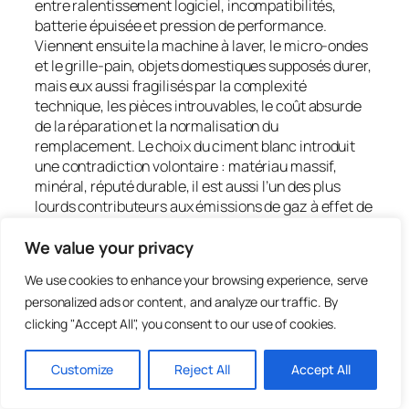
entre ralentissement logiciel, incompatibilités,
batterie épuisée et pression de performance.
Viennent ensuite la machine à laver, le micro-ondes
et le grille-pain, objets domestiques supposés durer,
mais eux aussi fragilisés par la complexité
technique, les pièces introuvables, le coût absurde
de la réparation et la normalisation du
remplacement. Le choix du ciment blanc introduit
une contradiction volontaire : matériau massif,
minéral, réputé durable, il est aussi l’un des plus
lourds contributeurs aux émissions de gaz à effet de
serre. Ici, il fossilise des objets conçus pour
disparaître vite. Ce qui devait être solide devient
We value your privacy
cassé ; ce qui devait durer représente ce qui
We use cookies to enhance your browsing experience, serve
s’épuise. La frise met ainsi en tension deux
personalized ads or content, and analyze our traffic. By
pollutions majeures : celle du béton, déjà visible,
clicking "Accept All", you consent to our use of cookies.
mesurable, industrielle, et celle de l’électronique et
du digital, plus diffuse, plus séduisante, mais peut-
être appelée à la dépasser un jour. Les fissures ne
Customize
Reject All
Accept All
figurent pas seulement la casse matérielle : elles
montrent l’échec d’un modèle économique fondé