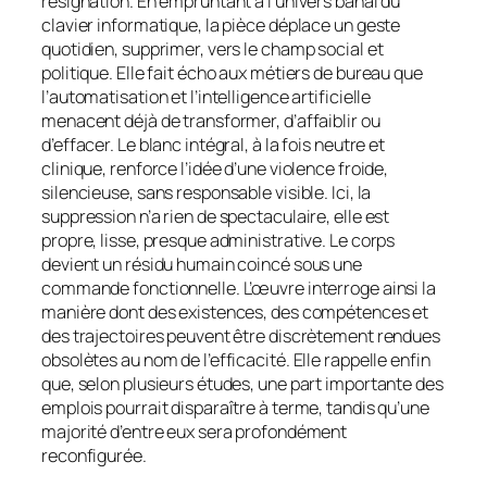
résignation. En empruntant à l’univers banal du
clavier informatique, la pièce déplace un geste
quotidien, supprimer, vers le champ social et
politique. Elle fait écho aux métiers de bureau que
l’automatisation et l’intelligence artificielle
menacent déjà de transformer, d’affaiblir ou
d’effacer. Le blanc intégral, à la fois neutre et
clinique, renforce l’idée d’une violence froide,
silencieuse, sans responsable visible. Ici, la
suppression n’a rien de spectaculaire, elle est
propre, lisse, presque administrative. Le corps
devient un résidu humain coincé sous une
commande fonctionnelle. L’œuvre interroge ainsi la
manière dont des existences, des compétences et
des trajectoires peuvent être discrètement rendues
obsolètes au nom de l’efficacité. Elle rappelle enfin
que, selon plusieurs études, une part importante des
emplois pourrait disparaître à terme, tandis qu’une
majorité d’entre eux sera profondément
reconfigurée.