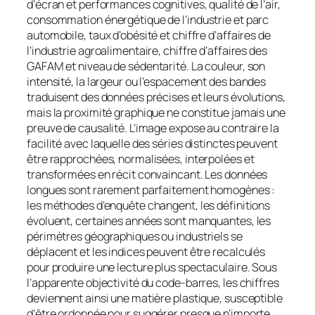
d’écran et performances cognitives, qualité de l’air,
consommation énergétique de l’industrie et parc
automobile, taux d’obésité et chiffre d’affaires de
l’industrie agroalimentaire, chiffre d’affaires des
GAFAM et niveau de sédentarité. La couleur, son
intensité, la largeur ou l’espacement des bandes
traduisent des données précises et leurs évolutions,
mais la proximité graphique ne constitue jamais une
preuve de causalité. L’image expose au contraire la
facilité avec laquelle des séries distinctes peuvent
être rapprochées, normalisées, interpolées et
transformées en récit convaincant. Les données
longues sont rarement parfaitement homogènes :
les méthodes d’enquête changent, les définitions
évoluent, certaines années sont manquantes, les
périmètres géographiques ou industriels se
déplacent et les indices peuvent être recalculés
pour produire une lecture plus spectaculaire. Sous
l’apparente objectivité du code-barres, les chiffres
deviennent ainsi une matière plastique, susceptible
d’être ordonnée pour suggérer presque n’importe