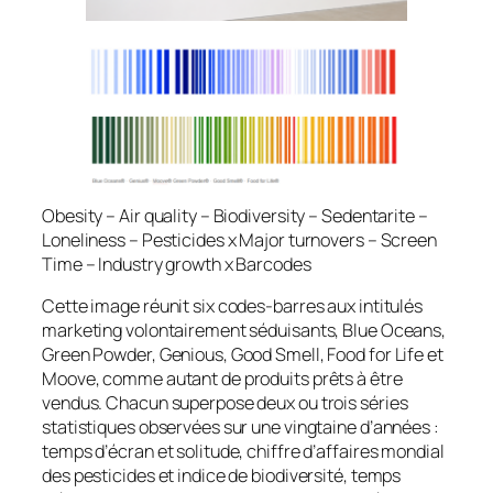
Obesity – Air quality – Biodiversity – Sedentarite –
Loneliness – Pesticides x Major turnovers – Screen
Time – Industry growth x Barcodes
Cette image réunit six codes-barres aux intitulés
marketing volontairement séduisants, Blue Oceans,
Green Powder, Genious, Good Smell, Food for Life et
Moove, comme autant de produits prêts à être
vendus. Chacun superpose deux ou trois séries
statistiques observées sur une vingtaine d’années :
temps d’écran et solitude, chiffre d’affaires mondial
des pesticides et indice de biodiversité, temps