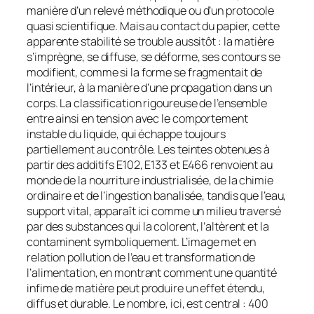
manière d’un relevé méthodique ou d’un protocole
quasi scientifique. Mais au contact du papier, cette
apparente stabilité se trouble aussitôt : la matière
s’imprègne, se diffuse, se déforme, ses contours se
modifient, comme si la forme se fragmentait de
l’intérieur, à la manière d’une propagation dans un
corps. La classification rigoureuse de l’ensemble
entre ainsi en tension avec le comportement
instable du liquide, qui échappe toujours
partiellement au contrôle. Les teintes obtenues à
partir des additifs E102, E133 et E466 renvoient au
monde de la nourriture industrialisée, de la chimie
ordinaire et de l’ingestion banalisée, tandis que l’eau,
support vital, apparaît ici comme un milieu traversé
par des substances qui la colorent, l’altèrent et la
contaminent symboliquement. L’image met en
relation pollution de l’eau et transformation de
l’alimentation, en montrant comment une quantité
infime de matière peut produire un effet étendu,
diffus et durable. Le nombre, ici, est central : 400