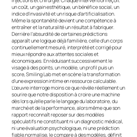
injections et chirurgie. Chaque intervention reçoit
un coût, un gain esthétique, un bénéfice social, un
indice d’invasivité et un risque d’artificialisation.
Même la spontanéité devient une compétence à
entraîner et la naturalité un résultat à fabriquer.
Derrière l’absurdité de certaines prédictions
apparaît une logique déjà familière, celle d’un corps
continuellement mesuré, interprété et corrigé pour
mieux répondre aux attentes sociales et
économiques. En réduisant successivement le
visage à des points, un modèle, un profil puis un
score, Smiling Lab met en scène la transformation
d’une expression intime en ressource calculable.
L’œuvre interroge moins ce que révèle réellement un
sourire que notre disposition à croire une machine
dès lors qu’elle parle le langage du laboratoire, du
marché et de la performance, alors même que son
rapport reconnaît reposer sur des modèles
spéculatifs ne constituant ni un diagnostic médical,
ni une évaluation psychologique, ni une prédiction
fiable.normalise, le compare à des modèles, définit