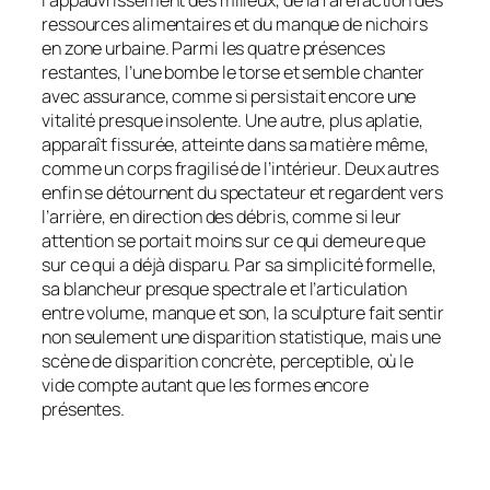
l’appauvrissement des milieux, de la raréfaction des
ressources alimentaires et du manque de nichoirs
en zone urbaine. Parmi les quatre présences
restantes, l’une bombe le torse et semble chanter
avec assurance, comme si persistait encore une
vitalité presque insolente. Une autre, plus aplatie,
apparaît fissurée, atteinte dans sa matière même,
comme un corps fragilisé de l’intérieur. Deux autres
enfin se détournent du spectateur et regardent vers
l’arrière, en direction des débris, comme si leur
attention se portait moins sur ce qui demeure que
sur ce qui a déjà disparu. Par sa simplicité formelle,
sa blancheur presque spectrale et l’articulation
entre volume, manque et son, la sculpture fait sentir
non seulement une disparition statistique, mais une
scène de disparition concrète, perceptible, où le
vide compte autant que les formes encore
présentes.