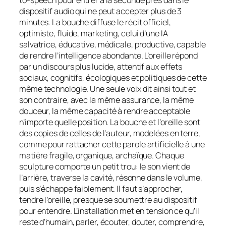
to-speech pour entrer à la seconde près dans le
dispositif audio qui ne peut accepter plus de 3
minutes. La bouche diffuse le récit officiel,
optimiste, fluide, marketing, celui d’une IA
salvatrice, éducative, médicale, productive, capable
de rendre l’intelligence abondante. L’oreille répond
par un discours plus lucide, attentif aux effets
sociaux, cognitifs, écologiques et politiques de cette
même technologie. Une seule voix dit ainsi tout et
son contraire, avec la même assurance, la même
douceur, la même capacité à rendre acceptable
n’importe quelle position. La bouche et l’oreille sont
des copies de celles de l’auteur, modelées en terre,
comme pour rattacher cette parole artificielle à une
matière fragile, organique, archaïque. Chaque
sculpture comporte un petit trou: le son vient de
l’arrière, traverse la cavité, résonne dans le volume,
puis s’échappe faiblement. Il faut s’approcher,
tendre l’oreille, presque se soumettre au dispositif
pour entendre. L’installation met en tension ce qu’il
reste d’humain, parler, écouter, douter, comprendre,