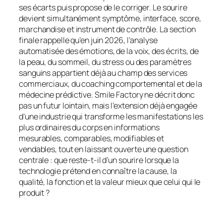
ses écarts puis propose de le corriger. Le sourire
devient simultanément symptôme, interface, score,
marchandise et instrument de contrôle. La section
finale rappelle qu’en juin 2026, l’analyse
automatisée des émotions, de la voix, des écrits, de
la peau, du sommeil, du stress ou des paramètres
sanguins appartient déjà au champ des services
commerciaux, du coaching comportemental et de la
médecine prédictive. Smile Factory ne décrit donc
pas un futur lointain, mais l’extension déjà engagée
d’une industrie qui transforme les manifestations les
plus ordinaires du corps en informations
mesurables, comparables, modifiables et
vendables, tout en laissant ouverte une question
centrale : que reste-t-il d’un sourire lorsque la
technologie prétend en connaître la cause, la
qualité, la fonction et la valeur mieux que celui qui le
produit ?