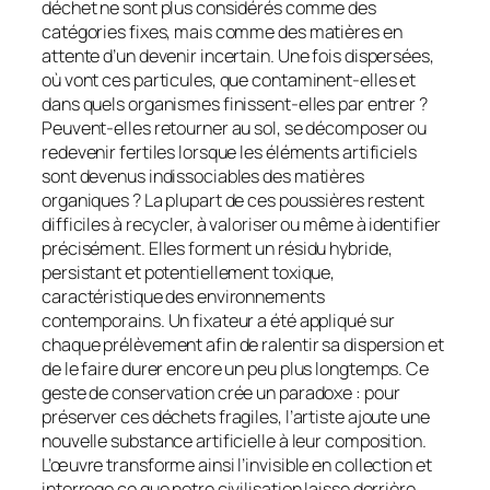
déchet ne sont plus considérés comme des
catégories fixes, mais comme des matières en
attente d’un devenir incertain. Une fois dispersées,
où vont ces particules, que contaminent-elles et
dans quels organismes finissent-elles par entrer ?
Peuvent-elles retourner au sol, se décomposer ou
redevenir fertiles lorsque les éléments artificiels
sont devenus indissociables des matières
organiques ? La plupart de ces poussières restent
difficiles à recycler, à valoriser ou même à identifier
précisément. Elles forment un résidu hybride,
persistant et potentiellement toxique,
caractéristique des environnements
contemporains. Un fixateur a été appliqué sur
chaque prélèvement afin de ralentir sa dispersion et
de le faire durer encore un peu plus longtemps. Ce
geste de conservation crée un paradoxe : pour
préserver ces déchets fragiles, l’artiste ajoute une
nouvelle substance artificielle à leur composition.
L’œuvre transforme ainsi l’invisible en collection et
interroge ce que notre civilisation laisse derrière