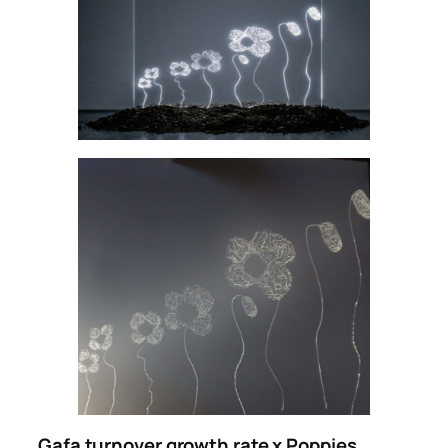
Gafa turnover growth rate x Poppies