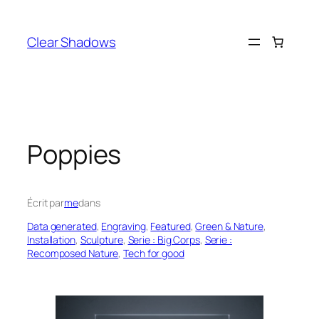
Aller
au
Clear Shadows
contenu
Poppies
Écrit par
me
dans
Data generated
, 
Engraving
, 
Featured
, 
Green & Nature
, 
Installation
, 
Sculpture
, 
Serie : Big Corps
, 
Serie :
Recomposed Nature
, 
Tech for good