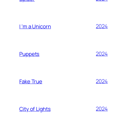
2024
I ‘m a Unicorn
2024
Puppets
2024
Fake True
2024
City of Lights