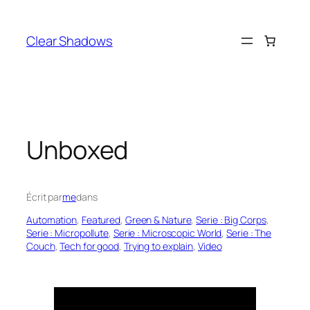
Aller
au
Clear Shadows
contenu
Unboxed
Écrit par
me
dans
Automation
, 
Featured
, 
Green & Nature
, 
Serie : Big Corps
, 
Serie : Micropollute
, 
Serie : Microscopic World
, 
Serie : The
Couch
, 
Tech for good
, 
Trying to explain
, 
Video