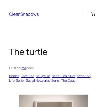
Aller
au
Clear Shadows
contenu
The turtle
Écrit par
me
dans
Bodies
, 
Featured
, 
Sculpture
, 
Serie : Brain Rot
, 
Serie : My
Life
, 
Serie : Social Networks
, 
Serie : The Couch