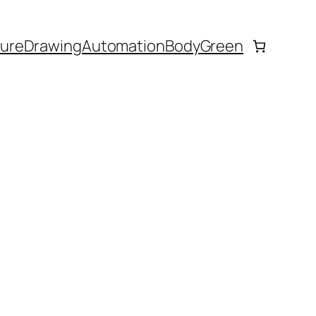
ture
Drawing
Automation
Body
Green