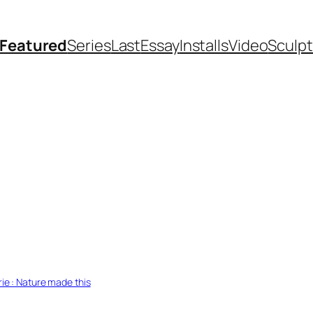
Featured
Series
Last
Essay
Installs
Video
Sculp
rie : Nature made this