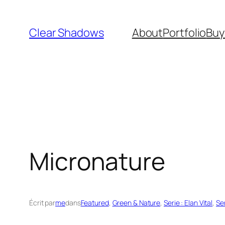
Aller
au
Clear Shadows
About
Portfolio
Buy
contenu
Micronature
Écrit par
me
dans
Featured
, 
Green & Nature
, 
Serie : Elan Vital
, 
Se