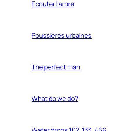
Ecouter l’arbre
Poussières urbaines
The perfect man
What do we do?
Water drops 102, 133, 466