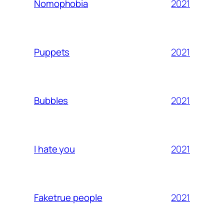
2021
Nomophobia
2021
Puppets
2021
Bubbles
2021
I hate you
2021
Faketrue people