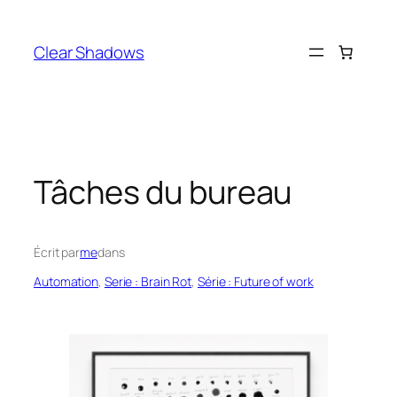
Aller
au
Clear Shadows
contenu
Tâches du bureau
Écrit par
me
dans
Automation
, 
Serie : Brain Rot
, 
Série : Future of work