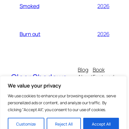
2026
Smoked
2026
Burn out
Blog
Book
Clear Shadows
About
Featured
Buy
All
We value your privacy
CGVs
Thematics
We use cookies to enhance your browsing experience, serve
personalized ads or content, and analyze our traffic. By
clicking "Accept All", you consent to our use of cookies.
Insta : not enjoy been there…
Powered with love from Paris
Customize
Reject All
Accept All