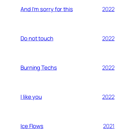
2022
And I’m sorry for this
2022
Do not touch
2022
Burning Techs
2022
I like you
2021
Ice Flows