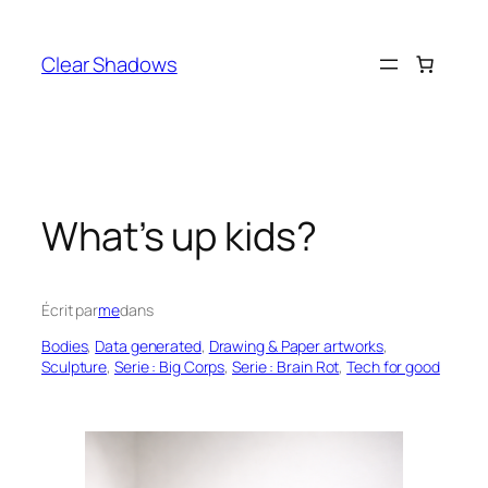
Aller
au
Clear Shadows
contenu
What’s up kids?
Écrit par
me
dans
Bodies
, 
Data generated
, 
Drawing & Paper artworks
, 
Sculpture
, 
Serie : Big Corps
, 
Serie : Brain Rot
, 
Tech for good