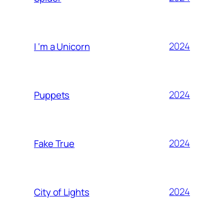
2024
I ‘m a Unicorn
2024
Puppets
2024
Fake True
2024
City of Lights